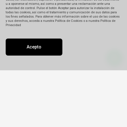
u a oponerse al mismo, así como a presentar una reclamación ante una
autoridad de control. Pulse el botón Aceptar para autorizar la instalación de
todas las cookies, así como el tratamiento y comunicación de sus datos para
los fines señalados. Para obtener más información sobre el uso de las cookies
y sus derechos, acceda a nuestra Política de Cookies o a nuestra Política de
Privacidad
Acepto
Contacto
Sobre nosotros
Oficinas
miriam@mapu.tur.ar
+54 9 2944 58-3198
DIAZ MIRIAM BEATRIZ