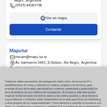
Negro , Argentina
(0929) 44583198
Ver en mapa
Contactar
Maputur
miriam@mapu.tur.ar
Av. Sarmiento 3445 , El Bolson , Rio Negro , Argentina
0294154583198
Ver en mapa
Tratamos datos personales de navegación, tales como direcciones IP o
identificadores en línea, y utilizamos cookies, propias y de terceros, para
analizar el uso de la web y personalizar nuestros contenidos y publicidad en
Contactar
base al análisis de sus hábitos de navegación. El acceso a esta web puede
implicar la transmisión de dichos datos a las redes sociales u otros terceros
cuyos botones o módulos estén disponibles en la web, para fines de marketing
y otros propios de su responsabilidad. Tiene derecho a solicitar el acceso a sus
datos, su rectificación, supresión o portabilidad, la limitación de su tratamiento